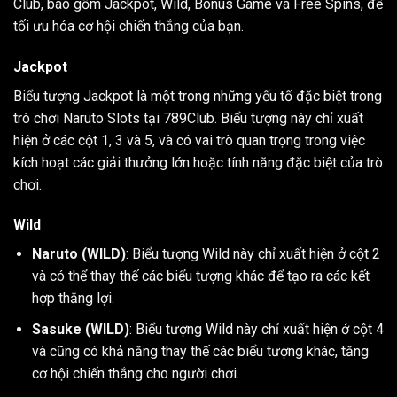
Club, bao gồm Jackpot, Wild, Bonus Game và Free Spins, để
tối ưu hóa cơ hội chiến thắng của bạn.
Jackpot
Biểu tượng Jackpot là một trong những yếu tố đặc biệt trong
trò chơi Naruto Slots tại 789Club. Biểu tượng này chỉ xuất
hiện ở các cột 1, 3 và 5, và có vai trò quan trọng trong việc
kích hoạt các giải thưởng lớn hoặc tính năng đặc biệt của trò
chơi.
Wild
Naruto (WILD)
: Biểu tượng Wild này chỉ xuất hiện ở cột 2
và có thể thay thế các biểu tượng khác để tạo ra các kết
hợp thắng lợi.
Sasuke (WILD)
: Biểu tượng Wild này chỉ xuất hiện ở cột 4
và cũng có khả năng thay thế các biểu tượng khác, tăng
cơ hội chiến thắng cho người chơi.