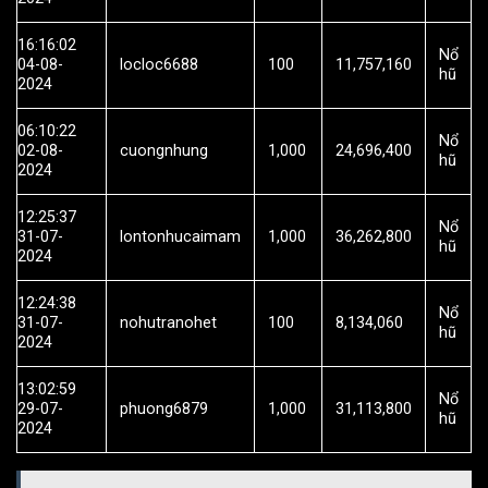
16:16:02
Nổ
04-08-
locloc6688
100
11,757,160
hũ
2024
06:10:22
Nổ
02-08-
cuongnhung
1,000
24,696,400
hũ
2024
12:25:37
Nổ
31-07-
lontonhucaimam
1,000
36,262,800
hũ
2024
12:24:38
Nổ
31-07-
nohutranohet
100
8,134,060
hũ
2024
13:02:59
Nổ
29-07-
phuong6879
1,000
31,113,800
hũ
2024