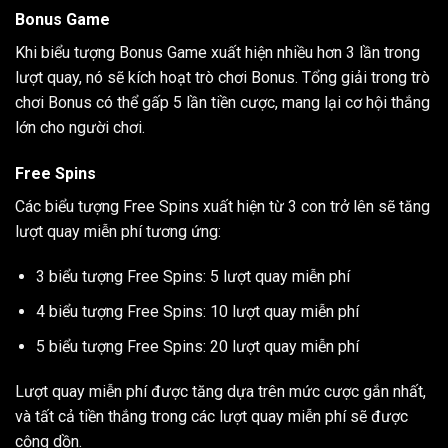
Bonus Game
Khi biểu tượng Bonus Game xuất hiện nhiều hơn 3 lần trong
lượt quay, nó sẽ kích hoạt trò chơi Bonus. Tổng giải trong trò
chơi Bonus có thể gấp 5 lần tiền cược, mang lại cơ hội thắng
lớn cho người chơi.
Free Spins
Các biểu tượng Free Spins xuất hiện từ 3 con trở lên sẽ tăng
lượt quay miễn phí tương ứng:
3 biểu tượng Free Spins: 5 lượt quay miễn phí
4 biểu tượng Free Spins: 10 lượt quay miễn phí
5 biểu tượng Free Spins: 20 lượt quay miễn phí
Lượt quay miễn phí được tăng dựa trên mức cược gắn nhất,
và tất cả tiền thắng trong các lượt quay miễn phí sẽ được
cộng dồn.