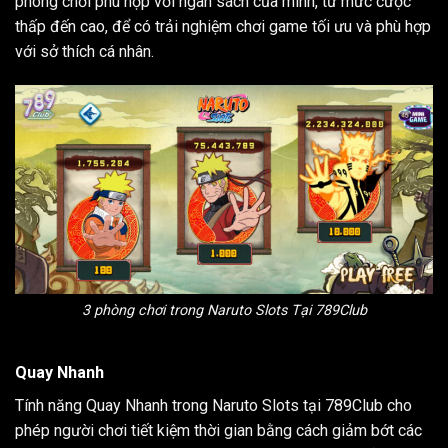
phòng chơi phù hợp với ngân sách của mình, từ mức cược
thấp đến cao, để có trải nghiệm chơi game tối ưu và phù hợp
với sở thích cá nhân.
3 phòng chơi trong Naruto Slots Tại 789Club
Quay Nhanh
Tính năng Quay Nhanh trong Naruto Slots tại 789Club cho
phép người chơi tiết kiệm thời gian bằng cách giảm bớt các