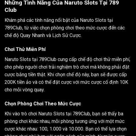
Những Tình Năng Của Naruto Slots Tại 789
Club
Khám phá các tính năng nổi bật của Naruto Slots tại
789Club, từ việc chọn phòng chơi theo mức cược đến các
chế độ Quay Nhanh và Lịch Sử Cược.
Chơi Thử Miễn Phí
Naruto Slots tại 789Club cung cấp chế độ chơi thử miễn phí,
cho phép người chơi trải nghiệm trò chơi mà không phải đặt
cược bằng tiền thật. Khi chọn chế độ này, bạn sẽ được cấp
200K tiền ảo và có thể đặt cược với mức cược cố định 10K
cho mỗi vòng quay.
Chọn Phòng Chơi Theo Mức Cược
Khi vào trò chơi Naruto Slots tại 789Club, bạn sẽ thấy ba
phòng chơi khác nhau, mỗi phòng tương ứng với một mức
cược khác nhau: 100, 1.000 và 10.000. Bạn có thể lựa chọn