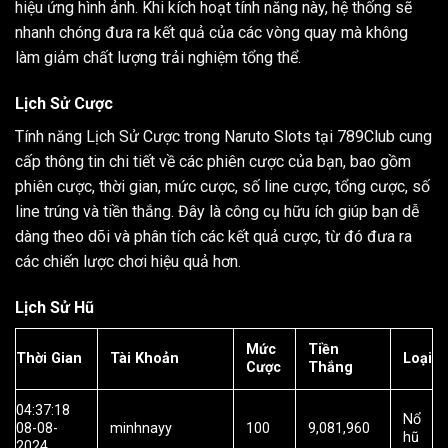
hiệu ứng hình ảnh. Khi kích hoạt tính năng này, hệ thống sẽ
nhanh chóng đưa ra kết quả của các vòng quay mà không
làm giảm chất lượng trải nghiệm tổng thể.
Lịch Sử Cược
Tính năng Lịch Sử Cược trong Naruto Slots tại 789Club cung
cấp thông tin chi tiết về các phiên cược của bạn, bao gồm
phiên cược, thời gian, mức cược, số line cược, tổng cược, số
line trúng và tiền thắng. Đây là công cụ hữu ích giúp bạn dễ
dàng theo dõi và phân tích các kết quả cược, từ đó đưa ra
các chiến lược chơi hiệu quả hơn.
Lịch Sử Hũ
Mức
Tiền
Thời Gian
Tài Khoản
Loại
Cược
Thắng
04:37:18
Nổ
08-08-
minhnayy
100
9,081,960
hũ
2024