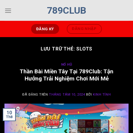
Chuyển
789CLUB
đến
nội
dung
ĐĂNG NHẬP
ĐĂNG KÝ
LƯU TRỮ THẺ:
SLOTS
NỔ HŨ
Thần Bài Miền Tây Tại 789Club: Tận
Hưởng Trải Nghiệm Chơi Mới Mẻ
ĐÃ ĐĂNG TRÊN
THÁNG TÁM 10, 2024
BỞI
KINH TÍNH
10
Th8