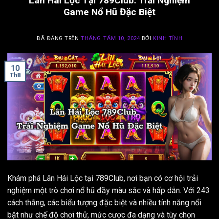
Lân Hái Lộc Tại 789Club: Trải Nghiệm
Game Nổ Hũ Đặc Biệt
ĐÃ ĐĂNG TRÊN
THÁNG TÁM 10, 2024
BỞI
KINH TÍNH
10
Th8
Khám phá Lân Hái Lộc tại 789Club, nơi bạn có cơ hội trải
nghiệm một trò chơi nổ hũ đầy màu sắc và hấp dẫn. Với 243
cách thắng, các biểu tượng đặc biệt và nhiều tính năng nổi
bật như chế độ chơi thử, mức cược đa dạng và tùy chọn