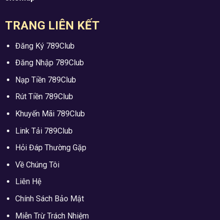
TRANG LIÊN KẾT
Đăng Ký 789Club
Đăng Nhập 789Club
Nạp Tiền 789Club
Rút Tiền 789Club
Khuyến Mãi 789Club
Link Tải 789Club
Hỏi Đáp Thường Gặp
Về Chúng Tôi
Liên Hệ
Chính Sách Bảo Mật
Miễn Trừ Trách Nhiệm