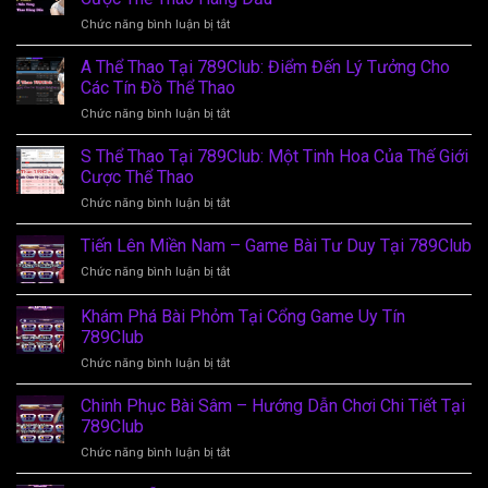
Chức năng bình luận bị tắt
ở
789
Thể
A Thể Thao Tại 789Club: Điểm Đến Lý Tưởng Cho
Thao
Các Tín Đồ Thể Thao
Tại
Chức năng bình luận bị tắt
ở
789
A
Club:
Thể
S Thể Thao Tại 789Club: Một Tinh Hoa Của Thế Giới
Khám
Thao
Phá
Cược Thể Thao
Tại
Nền
Chức năng bình luận bị tắt
ở
789Club:
Tảng
S
Điểm
Cược
Thể
Tiến Lên Miền Nam – Game Bài Tư Duy Tại 789Club
Đến
Thể
Thao
Lý
Thao
Chức năng bình luận bị tắt
ở
Tại
Tưởng
Hàng
Tiến
789Club:
Cho
Đầu
Lên
Khám Phá Bài Phỏm Tại Cổng Game Uy Tín
Một
Các
Miền
Tinh
789Club
Tín
Nam
Hoa
Đồ
Chức năng bình luận bị tắt
ở
–
Của
Thể
Khám
Game
Thế
Thao
Phá
Bài
Chinh Phục Bài Sâm – Hướng Dẫn Chơi Chi Tiết Tại
Giới
Bài
Tư
789Club
Cược
Phỏm
Duy
Thể
Chức năng bình luận bị tắt
ở
Tại
Tại
Thao
Chinh
Cổng
789Club