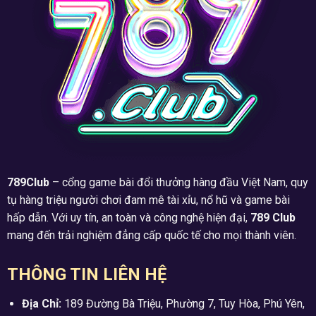
789Club
– cổng game bài đổi thưởng hàng đầu Việt Nam, quy
tụ hàng triệu người chơi đam mê tài xỉu, nổ hũ và game bài
hấp dẫn. Với uy tín, an toàn và công nghệ hiện đại,
789 Club
mang đến trải nghiệm đẳng cấp quốc tế cho mọi thành viên.
THÔNG TIN LIÊN HỆ
Địa Chỉ:
189 Đường Bà Triệu, Phường 7, Tuy Hòa, Phú Yên,