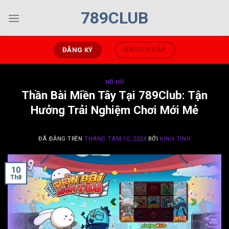
Chuyển
789CLUB
đến
nội
dung
ĐĂNG NHẬP
ĐĂNG KÝ
NỔ HŨ
Thần Bài Miền Tây Tại 789Club: Tận
Hưởng Trải Nghiệm Chơi Mới Mẻ
ĐÃ ĐĂNG TRÊN
THÁNG TÁM 10, 2024
BỞI
KINH TÍNH
10
Th8