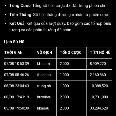
Tổng Cược
: Tổng số tiền cược đã đặt trong phiên chơi.
Tiền Thắng
: Số tiền thắng được ghi nhận từ phiên cược.
Kết Quả
: Kết quả của lượt quay, bao gồm các tổ hợp biểu
tượng và các phần thưởng đã nhận.
Lịch Sử Hũ
THỜI GIAN
VÔ ĐỊCH
TỔNG CƯỢC
TIỀN NỔ HŨ
07/08 10:53:39
kfcdam
2,000
8,909,220
07/08 05:46:26
thanhbai
1,000
2,160,860
06/08 23:04:43
trung nh
1,000
10,388,520
06/08 17:43:19
huynhau
2,000
10,731,880
05/08 19:50:39
bkauau
2,000
33,284,520