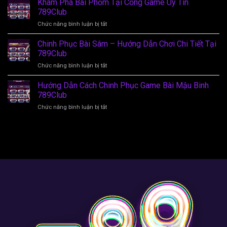
Khám Phá Bài Phỏm Tại Cổng Game Uy Tín
Một
Các
Miền
Tinh
789Club
Tín
Nam
Hoa
Đồ
Chức năng bình luận bị tắt
ở
–
Của
Thể
Khám
Game
Thế
Thao
Phá
Bài
Chinh Phục Bài Sâm – Hướng Dẫn Chơi Chi Tiết Tại
Giới
Bài
Tư
789Club
Cược
Phỏm
Duy
Thể
Chức năng bình luận bị tắt
ở
Tại
Tại
Thao
Chinh
Cổng
789Club
Phục
Hướng Dẫn Cách Chinh Phục Game Bài Mậu Binh
Game
Bài
Uy
789Club
Sâm
Tín
Chức năng bình luận bị tắt
ở
–
789Club
Hướng
Hướng
Dẫn
Dẫn
Cách
Chơi
Chinh
Chi
Phục
Tiết
Game
Tại
Bài
789Club
Mậu
Binh
789Club