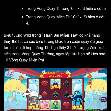
Trong Vòng Quay Thường: Chỉ xuất hiện ở cột 5.
Trong Vòng Quay Miễn Phí: Chỉ xuất hiện ở cột
4.
Biểu tượng Wild trong “
Thần Bài Miền Tây
” có khả năng
thay thế tất cả các biểu tượng khác trên cuộn quay để giúp
tạo ra các tổ hợp thắng. Khi bạn thấy 3 biểu tượng Wild xuất
hiện trong Vòng Quay Thường, ngay lập tức bạn sẽ kích hoạt
10 Vòng Quay Miễn Phí.