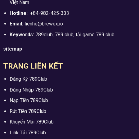
Việt Nam
Hotline:
+84-982-425-333
Email:
lienhe@brewex.io
Keywords:
789club, 789 club, tải game 789 club
sitemap
TRANG LIÊN KẾT
Đăng Ký 789Club
Đăng Nhập 789Club
Nạp Tiền 789Club
Rút Tiền 789Club
Khuyến Mãi 789Club
Link Tải 789Club